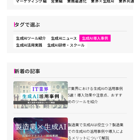
マーケティング職
営業職
業務最適化
業界×生成AI
業界共通
タグで選ぶ
生成AIツール紹介
生成AIニュース
生成AI導入事例
生成AI活用実践
生成AI研修・スクール
新着の記事
IT業界における生成AIの活用事例
5選！導入効果や注意点、おすす
めのツールを紹介
製造業で生成AIは役立つ？製造業
での生成AIの活用事例や導入によ
るメリットについて解説