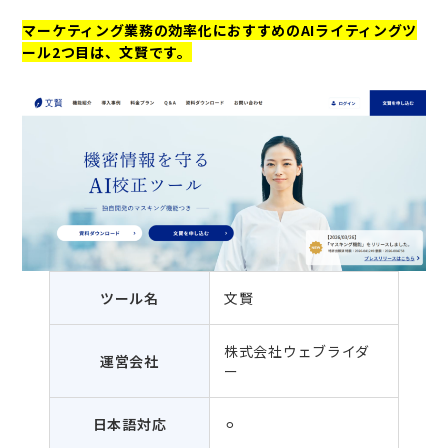
マーケティング業務の効率化におすすめのAIライティングツ
ール2つ目は、文賢です。
ツール名
文賢
株式会社ウェブライダ
運営会社
ー
日本語対応
⚪︎