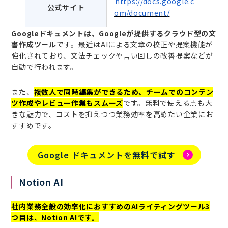
https://docs.google.c
公式サイト
om/document/
Googleドキュメントは、Googleが提供するクラウド型の文
書作成ツール
です。最近はAIによる文章の校正や提案機能が
強化されており、文法チェックや言い回しの改善提案などが
自動で行われます。
また、
複数人で同時編集ができるため、チームでのコンテン
ツ作成やレビュー作業もスムーズ
です。無料で使える点も大
きな魅力で、コストを抑えつつ業務効率を高めたい企業にお
すすめです。
Google ドキュメントを無料で試す
Notion AI
社内業務全般の効率化におすすめのAIライティングツール3
つ目は、Notion AIです。