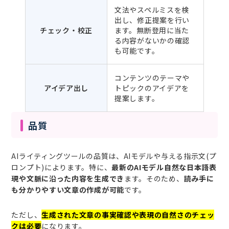
文法やスペルミスを検
出し、修正提案を行い
チェック・校正
ます。無断登用に当た
る内容がないかの確認
も可能です。
コンテンツのテーマや
アイデア出し
トピックのアイデアを
提案します。
品質
AIライティングツールの品質は、AIモデルや与える指示文(プ
ロンプト)によります。特に、
最新のAIモデル自然な日本語表
現や文脈に沿った内容を生成でき
ます。そのため、
読み手に
も分かりやすい文章の作成が可能
です。
ただし、
生成された文章の事実確認や表現の自然さのチェッ
クは必要
になります。