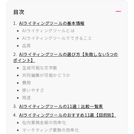
当サイトを経由して申し込みが行われた場合にサービスの提供元の
企業様より報酬を受け取ることがあります。ただし、当サイトはユ
目次
ーザーの利益を第一に考えており、サービスの評価に関して影響を
及ぼすことはありません。
AIライティングツールの基本情報
AIライティングツールとは
AIライティングツールでできること
品質
AIライティングツールの選び方【失敗しない5つの
ポイント】
生成可能な文字数
共同編集が可能かどうか
費用
使いやすさ
用途
AIライティングツールの11選｜比較一覧表
AIライティングツールのおすすめ11選【目的別】
社内業務全般の効率化
マーケティング業務の効率化