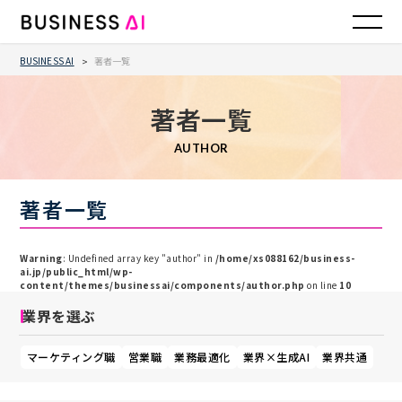
BUSINESS AI
著者一覧
>
著者一覧
AUTHOR
著者一覧
Warning
: Undefined array key "author" in
/home/xs088162/business-
ai.jp/public_html/wp-
content/themes/businessai/components/author.php
on line
10
業界を選ぶ
マーケティング職
営業職
業務最適化
業界×生成AI
業界共通