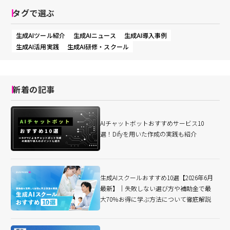
タグで選ぶ
生成AIツール紹介
生成AIニュース
生成AI導入事例
生成AI活用実践
生成AI研修・スクール
新着の記事
AIチャットボットおすすめサービス10
選！Difyを用いた作成の実践も紹介
生成AIスクールおすすめ10選【2026年6月
最新】｜失敗しない選び方や補助金で最
大70％お得に学ぶ方法について徹底解説