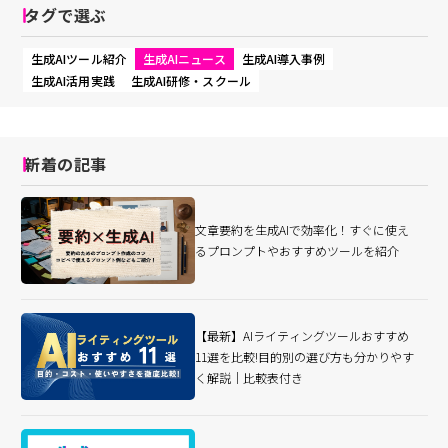
タグで選ぶ
生成AIツール紹介
生成AIニュース
生成AI導入事例
生成AI活用実践
生成AI研修・スクール
新着の記事
文章要約を生成AIで効率化！すぐに使え
るプロンプトやおすすめツールを紹介
【最新】AIライティングツールおすすめ
11選を比較!目的別の選び方も分かりやす
く解説｜比較表付き