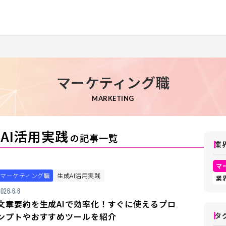
マーケティング職
MARKETING
AI活用実践
の記事一覧
業
マ
マーケティング職
生成AI活用実践
業
026.6.6
文章要約を生成AIで効率化！すぐに使えるプロ
ンプトやおすすめツールを紹介
タ