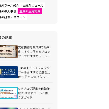
成AIツール紹介
生成AIニュース
成AI導入事例
生成AI活用実践
成AI研修・スクール
着の記事
文章要約を生成AIで効率
化！すぐに使えるプロン
プトやおすすめツールを
紹介
【最新】AIライティング
ツールおすすめ11選を比
較!目的別の選び方も分
かりやすく解説｜比較表
付き
AIでブログ記事を自動作
成!おすすめツールと書
き方ガイド