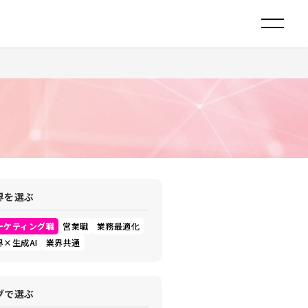
界を選ぶ
ーケティング職
営業職
業務最適化
界×生成AI
業界共通
グで選ぶ